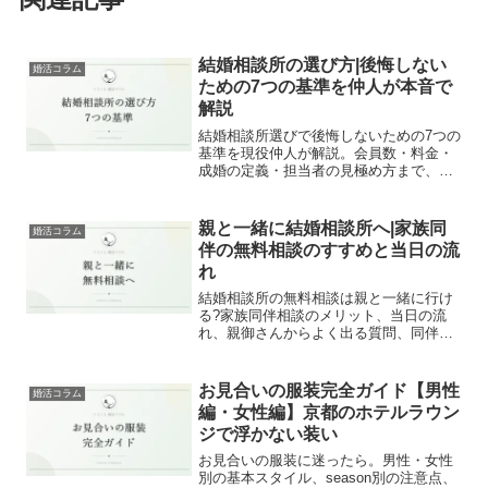
結婚相談所の選び方|後悔しない
婚活コラム
ための7つの基準を仲人が本音で
解説
結婚相談所選びで後悔しないための7つの
基準を現役仲人が解説。会員数・料金・
成婚の定義・担当者の見極め方まで、無
料相談で必ず確認すべきポイントをまと
めました。
親と一緒に結婚相談所へ|家族同
婚活コラム
伴の無料相談のすすめと当日の流
れ
結婚相談所の無料相談は親と一緒に行け
る?家族同伴相談のメリット、当日の流
れ、親御さんからよく出る質問、同伴が
向くケース・向かないケースを京都の仲
人が解説します。
お見合いの服装完全ガイド【男性
婚活コラム
編・女性編】京都のホテルラウン
ジで浮かない装い
お見合いの服装に迷ったら。男性・女性
別の基本スタイル、season別の注意点、