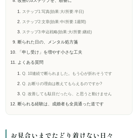
改善の3ステップを、順番に
ステップ1:写真(効果:大/所要:半日)
ステップ2:文章(効果:中/所要:1週間)
ステップ3:申込戦略(効果:大/所要:継続)
断られた日の、メンタル処方箋
「申し受け」を増やす小さな工夫
よくある質問
Q. 10連続で断られました。もう心が折れそうです
Q. お断りの理由は教えてもらえるのですか?
Q. 改善しても駄目だったら、と思うと動けません
断られる経験は、成婚者も全員通った道です
お見合いまでたどり着けない日々