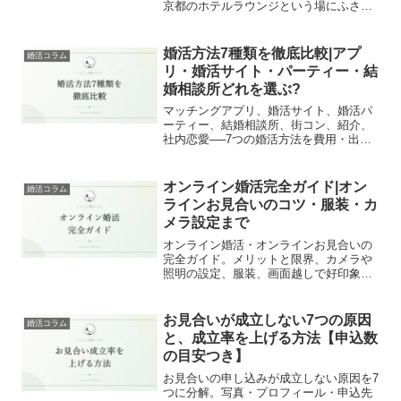
京都のホテルラウンジという場にふさわ
しい装いを、現役仲人が具体的に解説し
ます。NG例も紹介。
婚活方法7種類を徹底比較|アプ
婚活コラム
リ・婚活サイト・パーティー・結
婚相談所どれを選ぶ?
マッチングアプリ、婚活サイト、婚活パ
ーティー、結婚相談所、街コン、紹介、
社内恋愛──7つの婚活方法を費用・出会
いの質・結婚までの期間で比較。あなた
に合う方法の選び方を仲人が解説しま
す。
オンライン婚活完全ガイド|オン
婚活コラム
ラインお見合いのコツ・服装・カ
メラ設定まで
オンライン婚活・オンラインお見合いの
完全ガイド。メリットと限界、カメラや
照明の設定、服装、画面越しで好印象を
作る会話のコツまで、京都の仲人が実践
的に解説します。
お見合いが成立しない7つの原因
婚活コラム
と、成立率を上げる方法【申込数
の目安つき】
お見合いの申し込みが成立しない原因を7
つに分解。写真・プロフィール・申込先