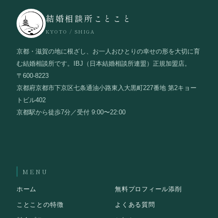
結婚相談所ことこと
KYOTO / SHIGA
京都・滋賀の地に根ざし、お一人おひとりの幸せの形を大切に育
む結婚相談所です。IBJ（日本結婚相談所連盟）正規加盟店。
〒600-8223
京都府京都市下京区七条通油小路東入大黒町227番地 第2キョー
トビル402
京都駅から徒歩7分／受付 9:00〜22:00
MENU
ホーム
無料プロフィール添削
ことことの特徴
よくある質問